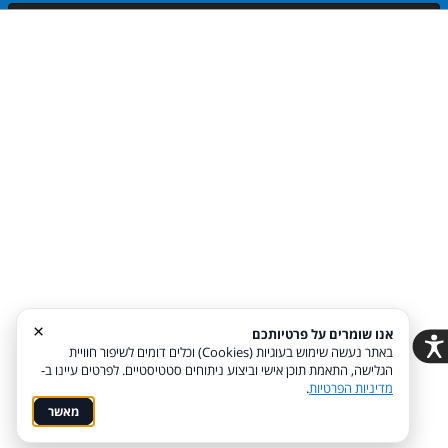
שלח
דף הבית
אודות
צור קשר
קישור נוסף
קישור נוסף
מדיניות פרטיות
הצהרת נגישות
Coi בניית אתרים
×
אנו שומרים על פרטיותכם
באתר נעשה שימוש בעוגיות (Cookies) וכלים דומים לשיפור חוויית
הודעה לבעלי האתר
הגלישה, התאמת תוכן אישי וביצוע ניתוחים סטטיסטיים. לפרטים עיינו ב-
מדיניות הפרטיות
.
תקופת הניסיון הסתיימה, יש ליצור מנוי דרך ממשק ניהול האתר.
מאשר
האתר נכנס לרשימת המחיקה ויימחק בקרוב
לחץ כאן
אם אינך זוכר את כתובת ממשק ניהול האתר שלך.